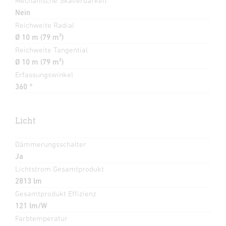
Mechanische Skalierbarkeit
Nein
Reichweite Radial
Ø 10 m (79 m²)
Reichweite Tangential
Ø 10 m (79 m²)
Erfassungswinkel
360 °
Licht
Dämmerungsschalter
Ja
Lichtstrom Gesamtprodukt
2813 lm
Gesamtprodukt Effizienz
121 lm/W
Farbtemperatur