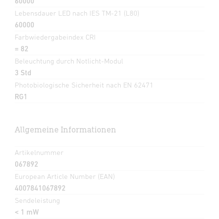
60000
Lebensdauer LED nach IES TM-21 (L80)
60000
Farbwiedergabeindex CRI
= 82
Beleuchtung durch Notlicht-Modul
3 Std
Photobiologische Sicherheit nach EN 62471
RG1
Allgemeine Informationen
Artikelnummer
067892
European Article Number (EAN)
4007841067892
Sendeleistung
< 1 mW