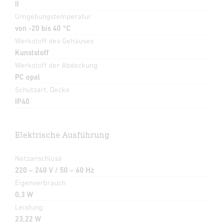
II
Umgebungstemperatur
von -20 bis 40 °C
Werkstoff des Gehäuses
Kunststoff
Werkstoff der Abdeckung
PC opal
Schutzart, Decke
IP40
Elektrische Ausführung
Netzanschluss
220 – 240 V / 50 – 60 Hz
Eigenverbrauch
0,3 W
Leistung
23,22 W