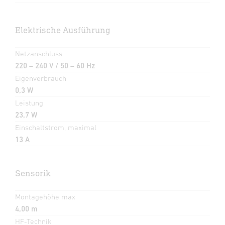
Elektrische Ausführung
Netzanschluss
220 – 240 V / 50 – 60 Hz
Eigenverbrauch
0,3 W
Leistung
23,7 W
Einschaltstrom, maximal
13 A
Sensorik
Montagehöhe max
4,00 m
HF-Technik