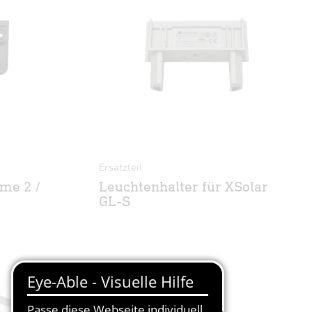
Ersatzteil
me 2 /
Leuchtenhalter für XSolar
GL-S