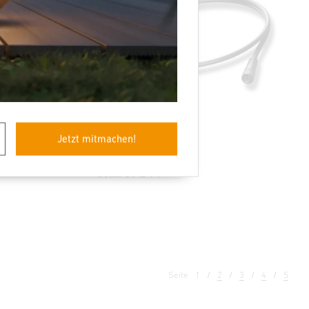
Jetzt mitmachen!
24V-Garten Zubehör
Kabel 24V
Seite
1
2
3
4
5