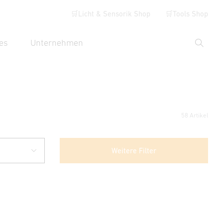
🛒Licht & Sensorik Shop
🛒Tools Shop
es
Unternehmen
Suche
hbegriff eingeben
58 Artikel
Weitere Filter