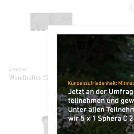
Ersatzteil -
Ersatzha
PMMA S
Ersatzteil
Wandhalter für XSolar L-S