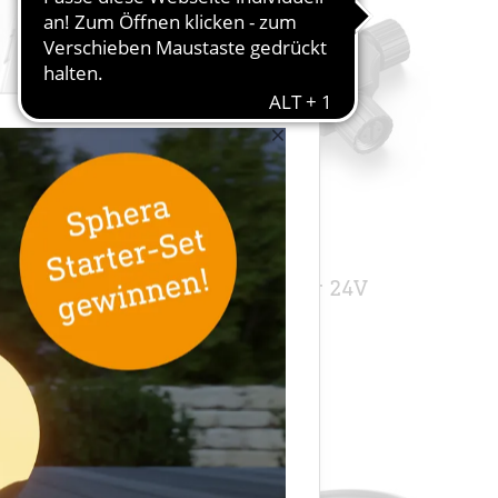
×
24V-Garten Zubehör
cht R-
Kreuzverbinder 24V