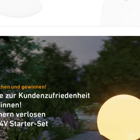
 Professional Line
ube für RS PRO S2
Ersatzteil
Ersatzakku für Notli
Serie