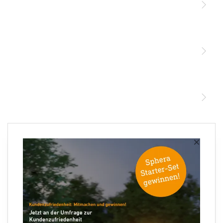
Licht
Sensoren
STEINEL Leuchten & Sensoren Online Shop
Unsere Mission
STEINEL Tools Online Shop
Kontakt
STEINEL Solutions
Newsletter anmelden
×
Ihre E-Mail Adresse