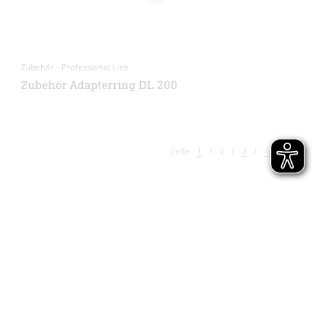
Zubehör - Professional Line
Zubehör Adapterring DL 200
Seite
1
2
3
4
5