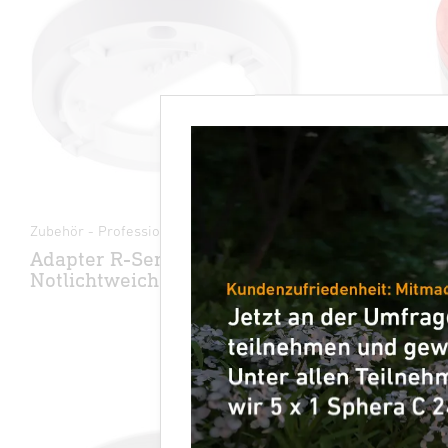
Zubehör - Professional Line
Ersatzteil
Adapter R-Serie für
Ersatz-M
Notlichtweiche