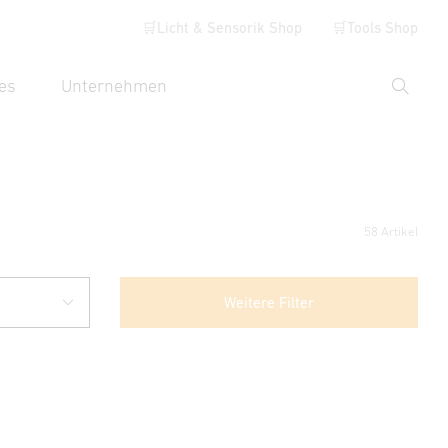
🛒Licht & Sensorik Shop
🛒Tools Shop
es
Unternehmen
Suche
hbegriff eingeben
58 Artikel
Weitere Filter