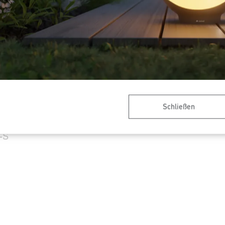
Schließen
Zubehör - Professional Line
Verlängerungskabel
Zubehör Adapterrin
-S