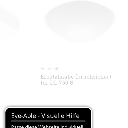
Ersatzteil
Ersatzhaube (bruchsicher)
für DL 750 S