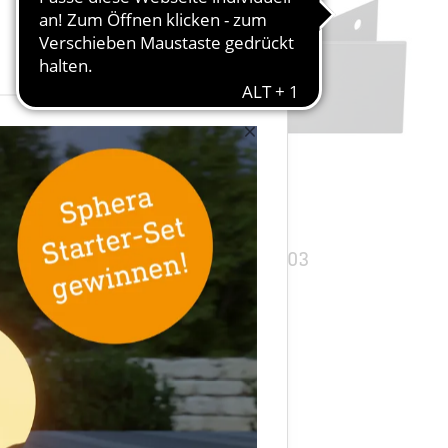
×
Zubehör
Eckwandhalter 03