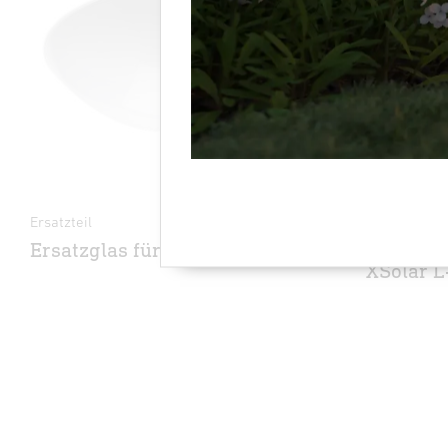
Ersatzteil
Ersatzteil
Ersatzglas für DL 750 S
Ersatz-
XSolar L