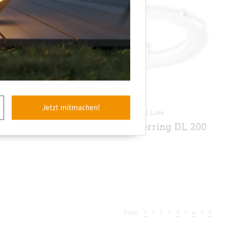
Jetzt mitmachen!
Zubehör - Professional Line
g DL 150
Zubehör Adapterring DL 200
Seite
1
2
3
4
5