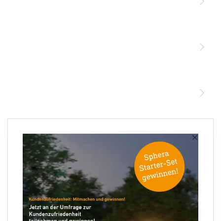
Licht
Sensoren
STEINEL Leuchten & Sensoren Online Shop
Unsere Mission
STEINEL Tools Online Shop
Kontakt
STEINEL Solutions
Newsletter anmelden
×
Ihre E-Mail Adresse