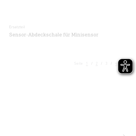
Ersatzteil
Sensor-Abdeckschale für Minisensor
Seite
1
2
3
4
5