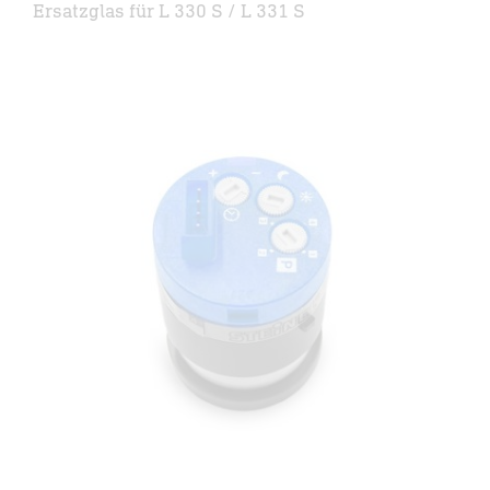
Ersatzglas für L 330 S / L 331 S