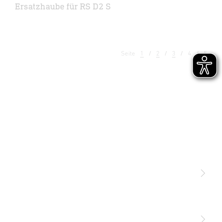
Ersatzhaube für RS D2 S
Seite
1
2
3
4
5
Licht
Sensoren