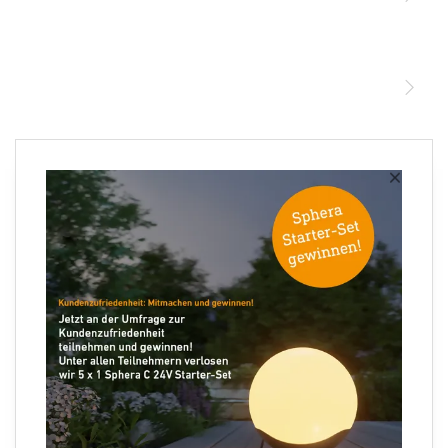
STEINEL Leuchten & Sensoren Online Shop
Unsere Mission
STEINEL Tools Online Shop
Kontakt
STEINEL Solutions
Newsletter anmelden
×
Ihre E-Mail Adresse
Folgen Sie uns