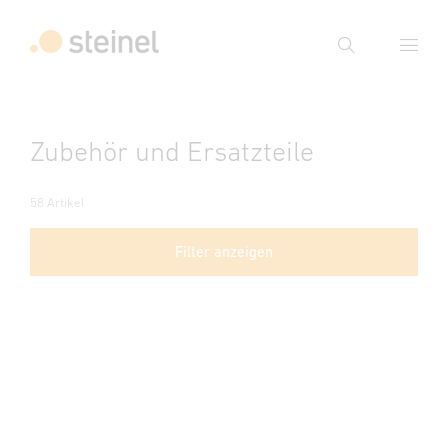
Suche
Suchbegriff eingeben
Zubehör und Ersatzteile
Suche
58 Artikel
Filter anzeigen