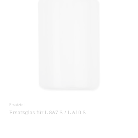
Ersatzteil
Ersatzglas für L 867 S / L 610 S