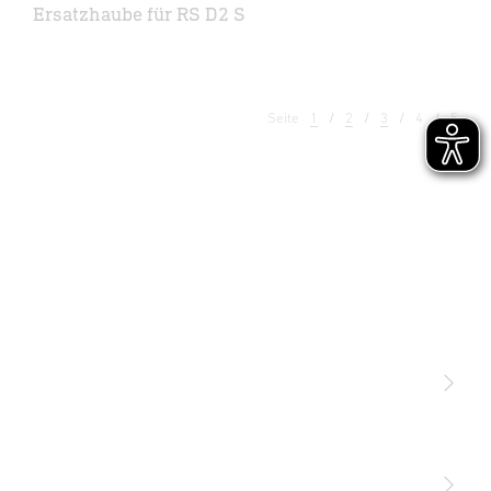
Ersatzhaube für RS D2 S
Seite
1
2
3
4
5
Licht
Sensoren