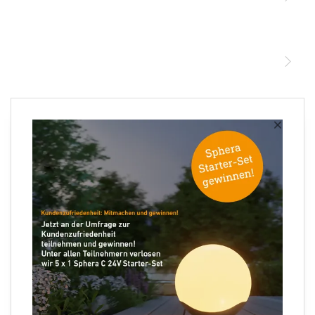
STEINEL Leuchten & Sensoren Online Shop
Unsere Mission
STEINEL Tools Online Shop
Kontakt
STEINEL Solutions
Newsletter anmelden
×
Ihre E-Mail Adresse
Folgen Sie uns