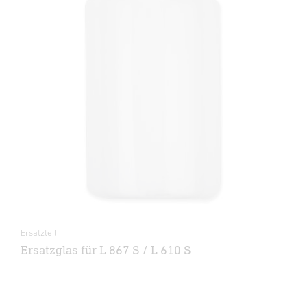
Ersatzteil
Ersatzglas für L 867 S / L 610 S