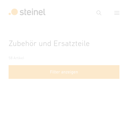
Suche
Suchbegriff eingeben
Zubehör und Ersatzteile
Suche
58 Artikel
Filter anzeigen