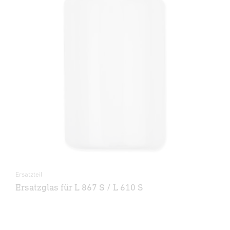
Ersatzteil
Ersatzglas für L 867 S / L 610 S