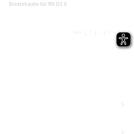
Ersatzhaube für RS D2 S
Seite
1
2
3
4
5
Licht
Sensoren