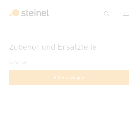
Suche
Suchbegriff eingeben
Zubehör und Ersatzteile
Suche
58 Artikel
Filter anzeigen