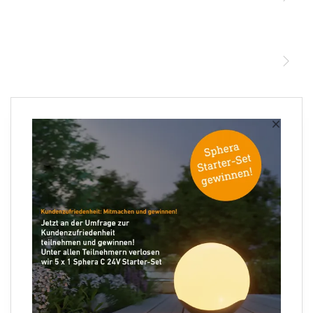
STEINEL Leuchten & Sensoren Online Shop
Unsere Mission
STEINEL Tools Online Shop
Kontakt
STEINEL Solutions
Newsletter anmelden
×
Ihre E-Mail Adresse
Folgen Sie uns