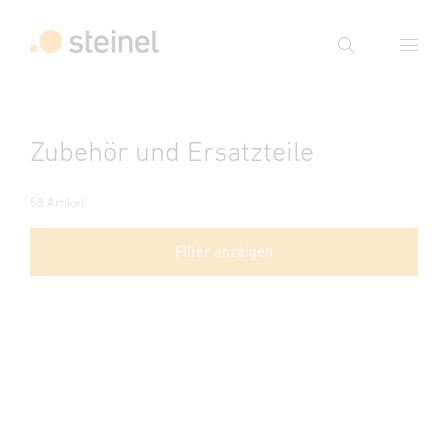
Suche
Suchbegriff eingeben
Zubehör und Ersatzteile
Suche
58 Artikel
Filter anzeigen