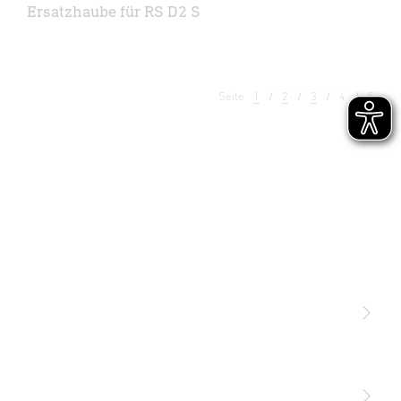
Ersatzhaube für RS D2 S
Seite
1
2
3
4
5
Licht
Sensoren