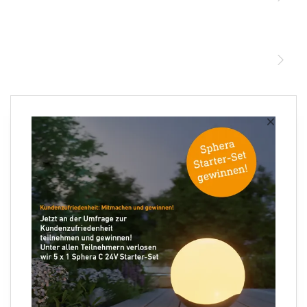
STEINEL Leuchten & Sensoren Online Shop
Unsere Mission
STEINEL Tools Online Shop
Kontakt
STEINEL Solutions
Newsletter anmelden
×
Ihre E-Mail Adresse
Folgen Sie uns