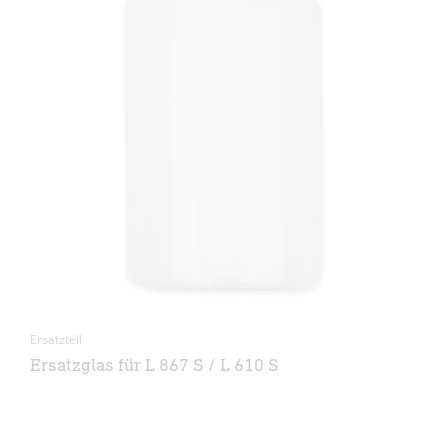
Ersatzteil
Ersatzglas für L 867 S / L 610 S