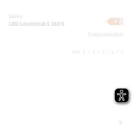
Zubehör
LED Leuchtstab L 260 S
Produktdatenblatt
Seite
1
2
3
4
5