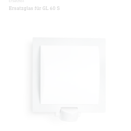
Ersatzteil
Ersatzglas für GL 60 S