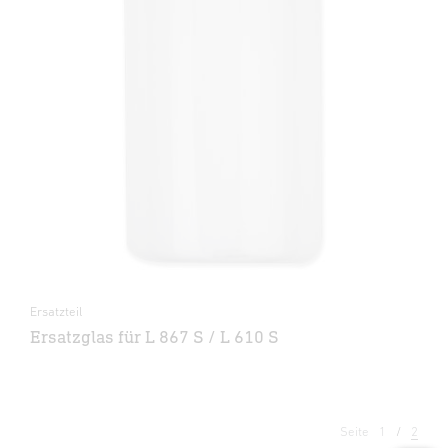
Ersatzteil
Ersatzglas für L 867 S / L 610 S
Seite
1
2