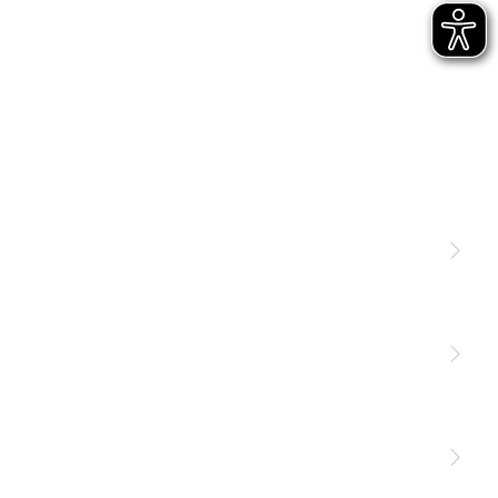
Licht
Sensoren
STEINEL Leuchten & Sensoren Online Shop
Unsere Mission
STEINEL Tools Online Shop
Kontakt
STEINEL Solutions