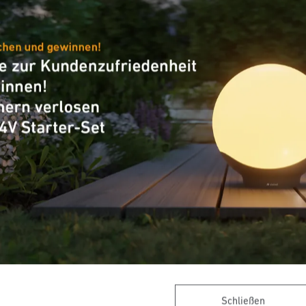
Ersatzteil
as für GL 60 S
Ersatzhaube für L 20
Schließen