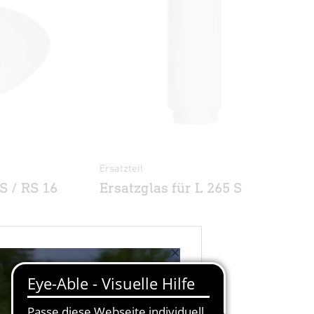
Ersatzteil
S / RS 16
Ersatzglas für L 265 S
×