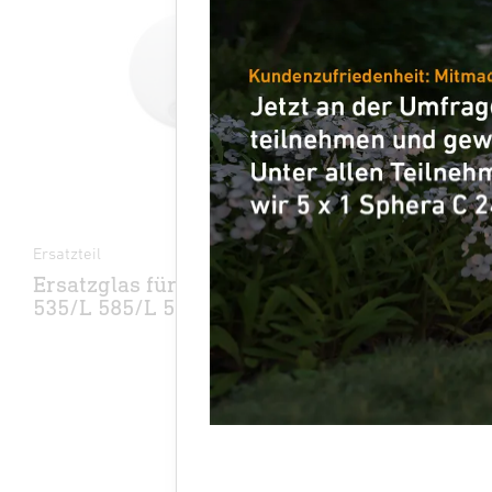
Ersatzteil
Ersatzteil
Ersatzglas für L 70X/L 590/L
Ersatzgl
535/L 585/L 560/L 595