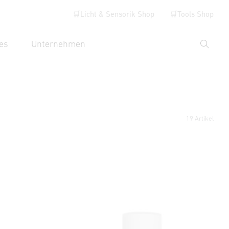
🛒Licht & Sensorik Shop
🛒Tools Shop
es
Unternehmen
Suche
hbegriff eingeben
19 Artikel