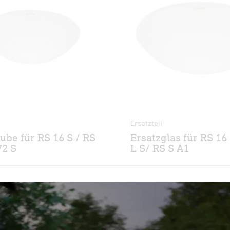
Ersatzteil
ube für RS 16 S / RS
Ersatzglas für RS 16 
V2 S
L S/ RS S A1