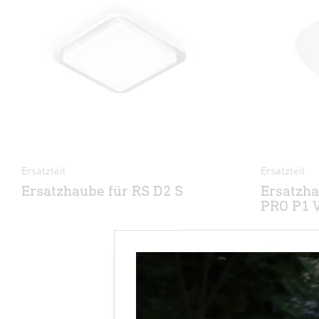
Ersatzteil
Ersatzteil
Ersatzhaube für RS D2 S
Ersatzha
PRO P1 