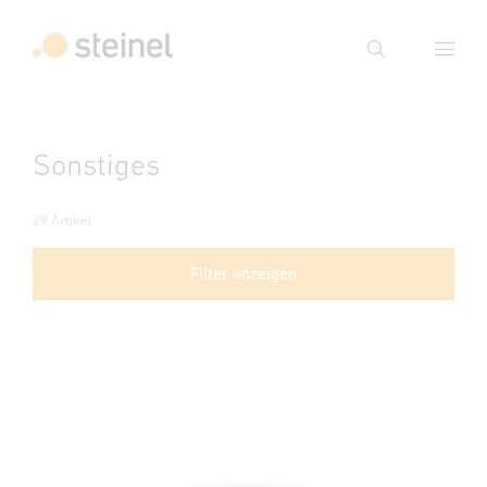
Suche
Suchbegriff eingeben
Sonstiges
Suche
29 Artikel
Filter anzeigen