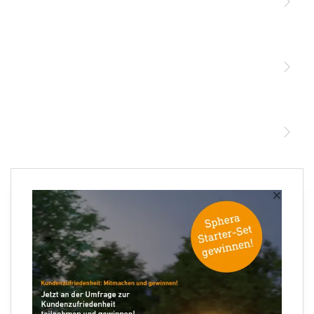
Licht
Sensoren
STEINEL Leuchten & Sensoren Online Shop
Unsere Mission
STEINEL Tools Online Shop
Kontakt
STEINEL Solutions
Newsletter anmelden
×
Ihre E-Mail Adresse