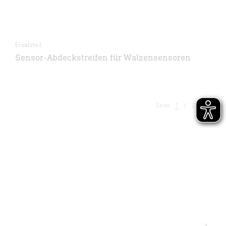
Ersatzteil
Sensor-Abdeckstreifen für Walzensensoren
Seite
1
2
3