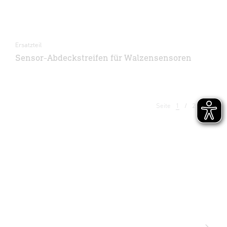
Ersatzteil
Sensor-Abdeckstreifen für Walzensensoren
Seite
1
2
3