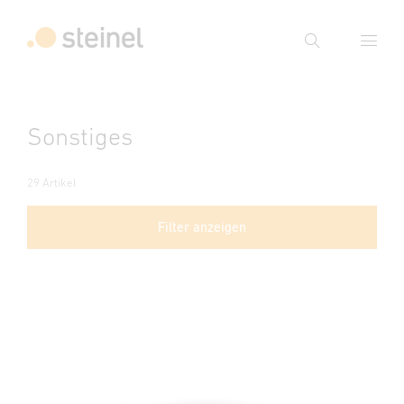
Suche
Suchbegriff eingeben
Sonstiges
Suche
29 Artikel
Filter anzeigen