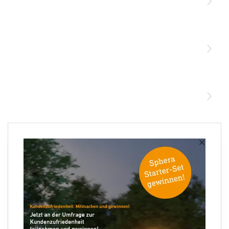
Licht
Sensoren
STEINEL Leuchten & Sensoren Online Shop
Unsere Mission
STEINEL Tools Online Shop
Kontakt
STEINEL Solutions
Newsletter anmelden
×
Ihre E-Mail Adresse