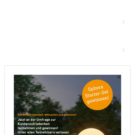
Licht
Sensoren
STEINEL Leuchten & Sensoren Online Shop
Unsere Mission
STEINEL Tools Online Shop
Kontakt
STEINEL Solutions
Newsletter anmelden
×
Ihre E-Mail Adresse
Folgen Sie uns