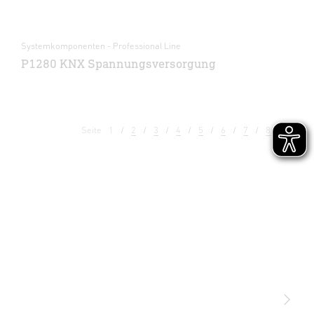
Systemkomponenten - Professional Line
P1280 KNX Spannungsversorgung
Seite
1
2
3
4
5
6
7
8
9