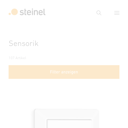
Suche
Suchbegriff eingeben
Sensorik
Suche
107 Artikel
Filter anzeigen