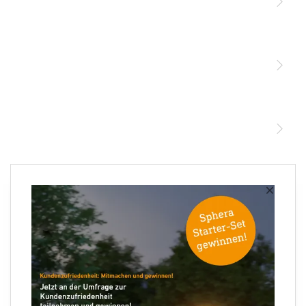
Licht
Sensoren
STEINEL Leuchten & Sensoren Online Shop
Unsere Mission
STEINEL Tools Online Shop
Kontakt
STEINEL Solutions
Newsletter anmelden
×
Ihre E-Mail Adresse