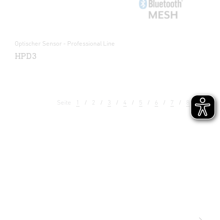
Optischer Sensor - Professional Line
HPD3
Seite
1
2
3
4
5
6
7
8
9