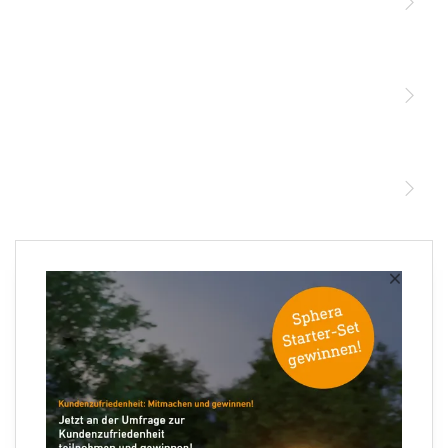
Licht
Sensoren
STEINEL Leuchten & Sensoren Online Shop
Unsere Mission
STEINEL Tools Online Shop
Kontakt
STEINEL Solutions
Newsletter anmelden
×
Ihre E-Mail Adresse