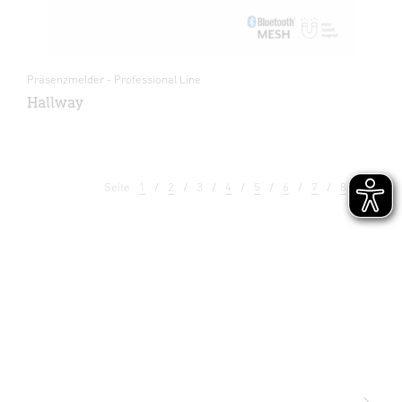
Präsenzmelder - Professional Line
Hallway
Seite
1
2
3
4
5
6
7
8
9