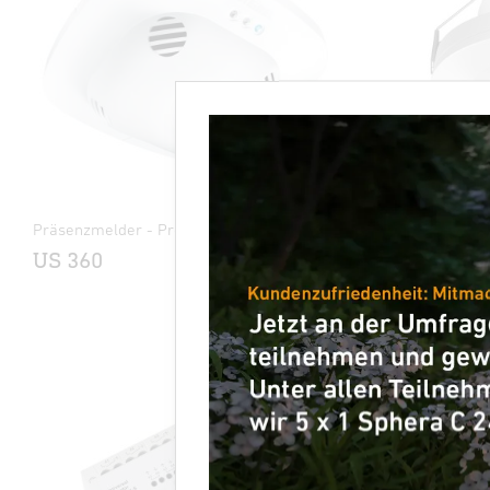
Präsenzmelder - Professional Line
Bewegungsme
US 360
MD IR 4