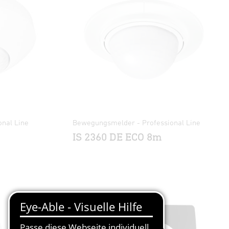
nal Line
Bewegungsmelder - Professional Line
IS 2360 DE ECO 8m