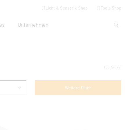
🛒Licht & Sensorik Shop
🛒Tools Shop
es
Unternehmen
Suche
hbegriff eingeben
105 Artikel
Weitere Filter