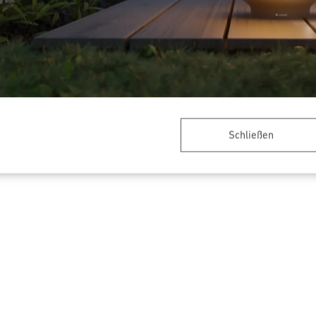
Schließen
or - Professional Line
Präsenzmelder - Professional
sor Air
Dual HF