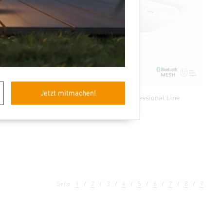
Jetzt mitmachen!
 Line
Präsenzmelder - Professional Line
Hallway
Seite
1
2
3
4
5
6
7
8
9