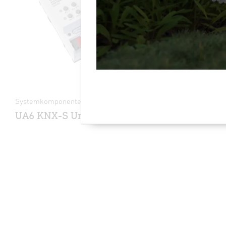
Systemkomponenten - Professional Line
Luftgütesens
UA6 KNX-S Universalaktor
Multisen