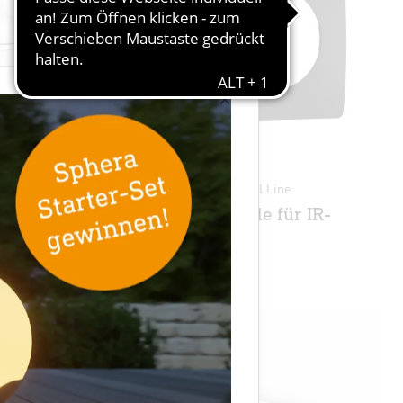
×
nal Line
Zubehör - Professional Line
Schwarze Blende für IR-
Sensoren