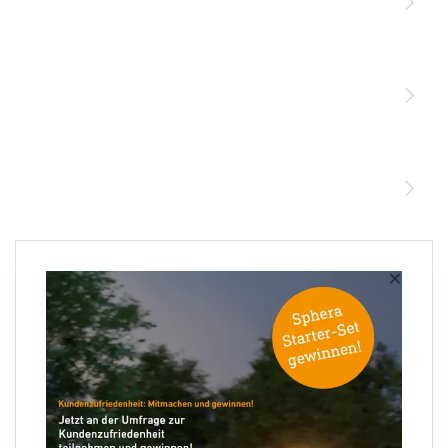
Licht
Sensoren
STEINEL Leuchten & Sensoren Online Shop
Unsere Mission
STEINEL Tools Online Shop
Kontakt
STEINEL Solutions
Newsletter anmelden
×
Ihre E-Mail Adresse