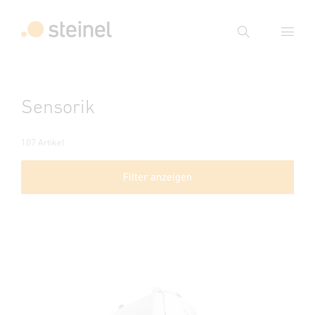
Suche
Suchbegriff eingeben
Sensorik
Suche
107 Artikel
Filter anzeigen