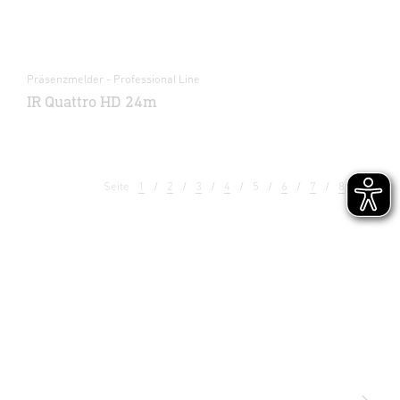
Präsenzmelder - Professional Line
IR Quattro HD 24m
Seite
1
2
3
4
5
6
7
8
9