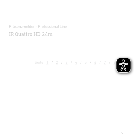
Präsenzmelder - Professional Line
IR Quattro HD 24m
Seite
1
2
3
4
5
6
7
8
9