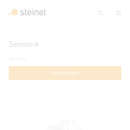
Suche
Suchbegriff eingeben
Sensorik
Suche
107 Artikel
Filter anzeigen