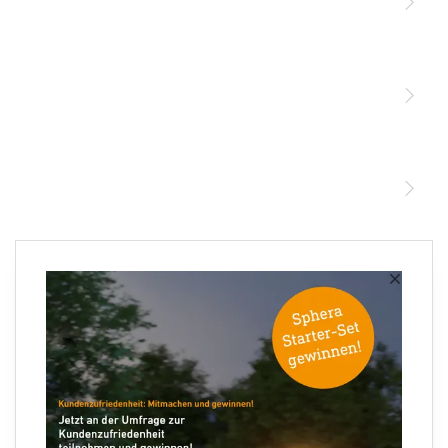
Licht
Sensoren
STEINEL Leuchten & Sensoren Online Shop
Unsere Mission
STEINEL Tools Online Shop
Kontakt
STEINEL Solutions
Newsletter anmelden
×
Ihre E-Mail Adresse