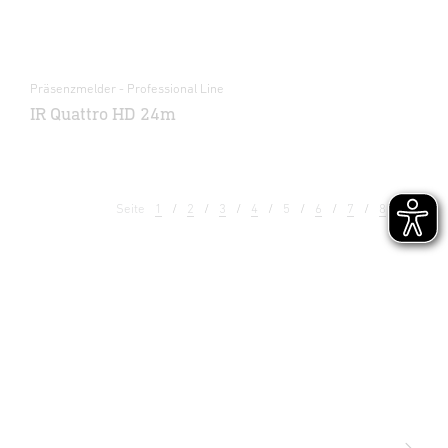
Präsenzmelder - Professional Line
IR Quattro HD 24m
Seite
1
2
3
4
5
6
7
8
9