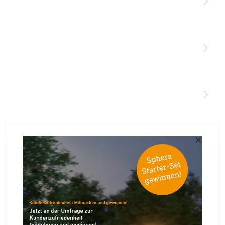
Licht
Sensoren
STEINEL Leuchten & Sensoren Online Shop
Unsere Mission
STEINEL Tools Online Shop
Kontakt
STEINEL Solutions
Newsletter anmelden
×
Ihre E-Mail Adresse