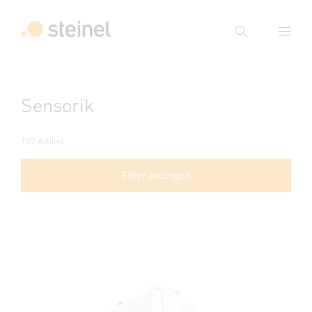
Suche
Suchbegriff eingeben
Sensorik
Suche
107 Artikel
Filter anzeigen