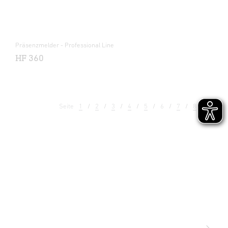
Präsenzmelder - Professional Line
HF 360
Seite
1
2
3
4
5
6
7
8
9