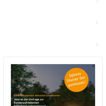
Licht
Sensoren
STEINEL Leuchten & Sensoren Online Shop
Unsere Mission
STEINEL Tools Online Shop
Kontakt
STEINEL Solutions
Newsletter anmelden
×
Ihre E-Mail Adresse