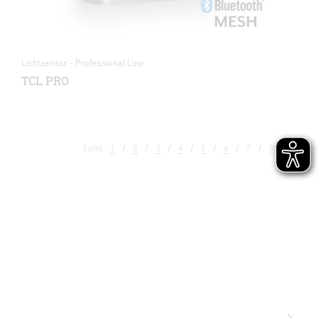
Lichtsensor - Professional Line
TCL PRO
Seite
1
2
3
4
5
6
7
8
9