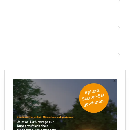
Licht
Sensoren
STEINEL Leuchten & Sensoren Online Shop
Unsere Mission
STEINEL Tools Online Shop
Kontakt
STEINEL Solutions
Newsletter anmelden
×
Ihre E-Mail Adresse