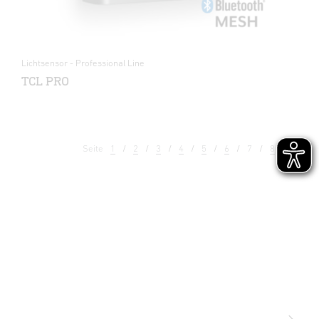
Lichtsensor - Professional Line
TCL PRO
Seite
1
2
3
4
5
6
7
8
9