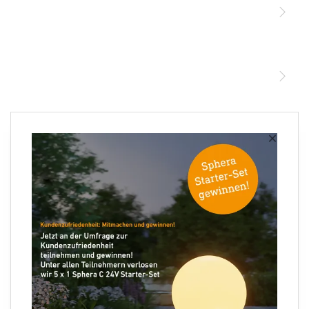
STEINEL Leuchten & Sensoren Online Shop
Unsere Mission
STEINEL Tools Online Shop
Kontakt
STEINEL Solutions
Newsletter anmelden
×
Ihre E-Mail Adresse
Folgen Sie uns