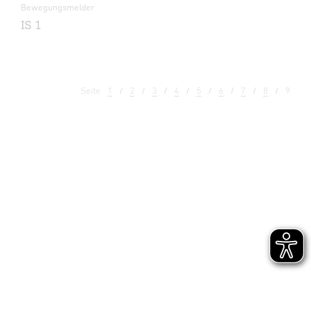
Bewegungsmelder
IS 1
Seite
1
2
3
4
5
6
7
8
9
Licht
Sensoren