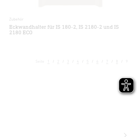
Zubehör
Eckwandhalter für IS 180-2, IS 2180-2 und IS
2180 ECO
Seite
1
2
3
4
5
6
7
8
9