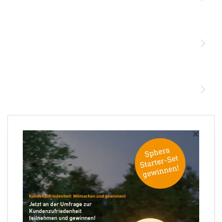
Licht
Sensoren
STEINEL Leuchten & Sensoren Online Shop
Unsere Mission
STEINEL Tools Online Shop
Kontakt
STEINEL Solutions
Newsletter anmelden
×
Ihre E-Mail Adresse
Folgen Sie uns