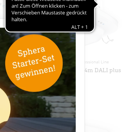
×
 Line
Präsenzmelder - Professional Line
IR Quattro HD 24m DALI plus