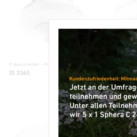
Präsenzmelder - Professional Line
Präsenzmeld
IS 3360
IR Quatt