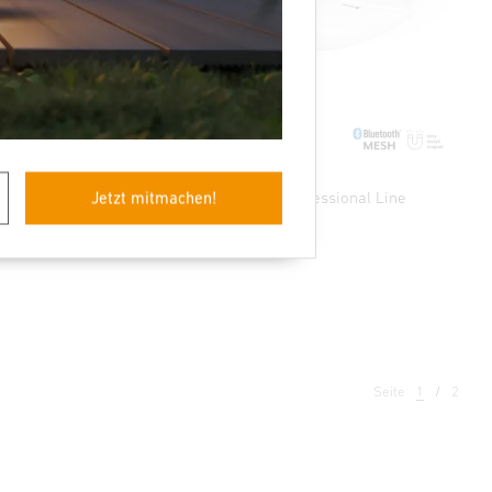
l Line
Präsenzmelder - Professional Line
Jetzt mitmachen!
True Presence
Seite
1
2