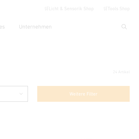
🛒Licht & Sensorik Shop
🛒Tools Shop
es
Unternehmen
Suche
hbegriff eingeben
24 Artikel
Weitere Filter