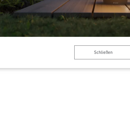
er - Professional Line
Präsenzschalter - Professiona
Schließen
HF 180