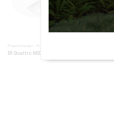
Präsenzmelder - Professional Line
Präsenzmeld
IR Quattro MICRO 6m
HF 360