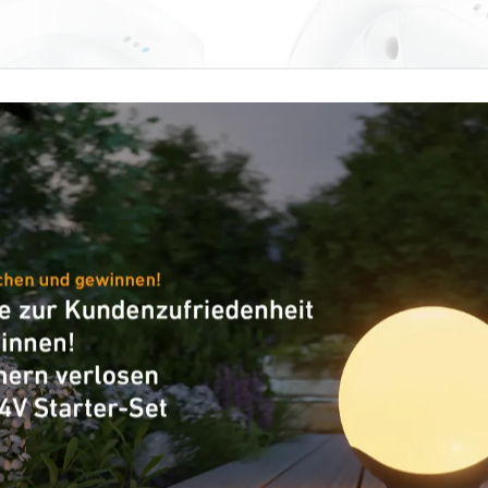
er - Professional Line
Präsenzmelder - Professional
ro 8m
Dual US