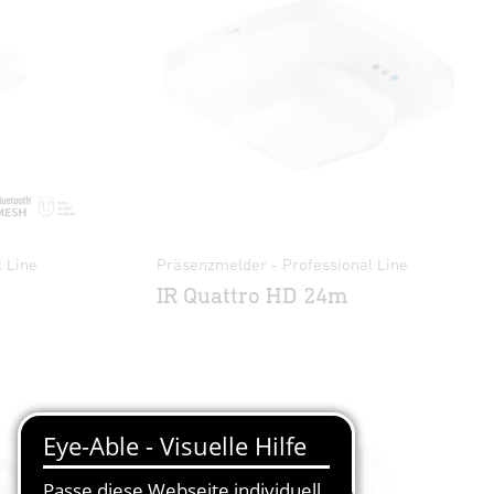
 Line
Präsenzmelder - Professional Line
IR Quattro HD 24m