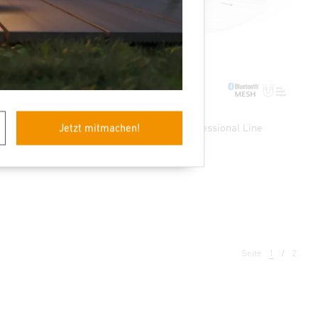
l Line
Präsenzmelder - Professional Line
Jetzt mitmachen!
True Presence
Seite
1
2