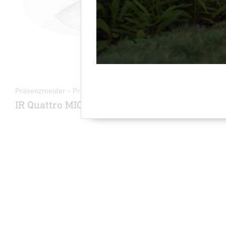
Präsenzmelder - Professional Line
Präsenzmeld
IR Quattro MICRO 6m
HF 360