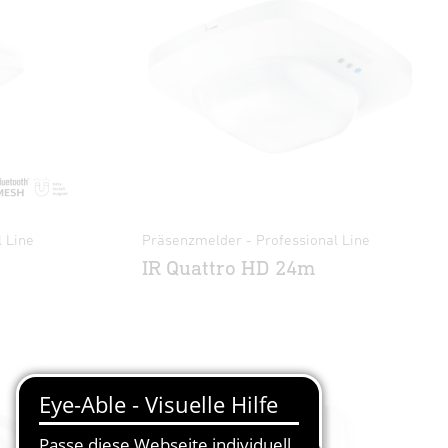
 Line
Präsenzmelder - Professional Line
IR Quattro HD 24m