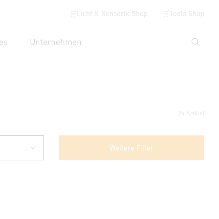
🛒Licht & Sensorik Shop
🛒Tools Shop
es
Unternehmen
Suche
hbegriff eingeben
24 Artikel
Weitere Filter