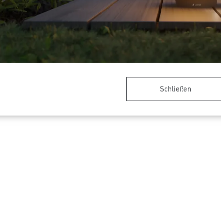
er - Professional Line
Präsenzschalter - Professiona
Schließen
HF 180