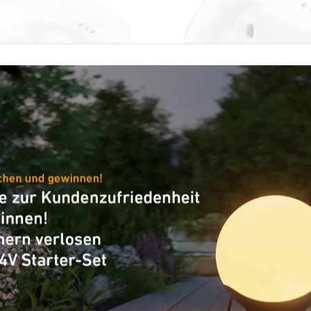
er - Professional Line
Präsenzmelder - Professional
ro 8m
Dual US