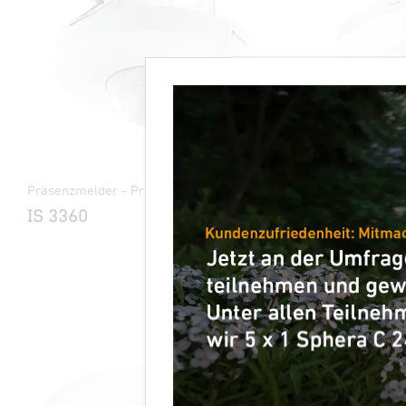
Präsenzmelder - Professional Line
Präsenzmeld
IS 3360
IR Quatt