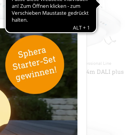
×
 Line
Präsenzmelder - Professional Line
IR Quattro HD 24m DALI plus