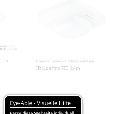
 Line
Präsenzmelder - Professional Line
IR Quattro HD 24m