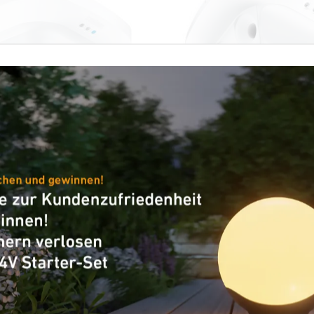
er - Professional Line
Präsenzmelder - Professional
ro 8m
Dual US