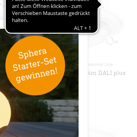
×
 Line
Präsenzmelder - Professional Line
IR Quattro HD 24m DALI plus