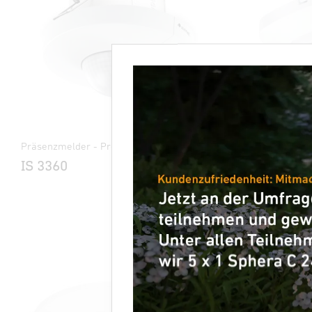
Präsenzmelder - Professional Line
Präsenzmeld
IS 3360
IR Quatt