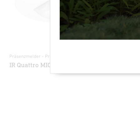
Präsenzmelder - Professional Line
Präsenzmeld
IR Quattro MICRO 6m
HF 360