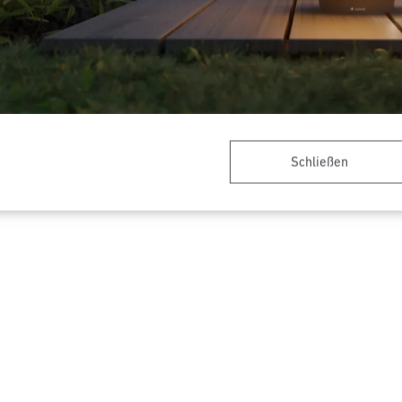
er - Professional Line
Präsenzschalter - Professiona
Schließen
HF 180