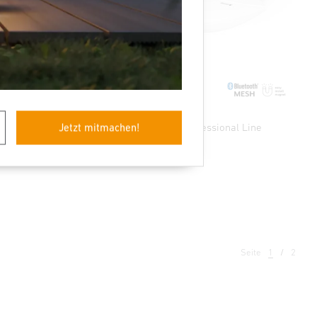
l Line
Präsenzmelder - Professional Line
Jetzt mitmachen!
True Presence
Seite
1
2