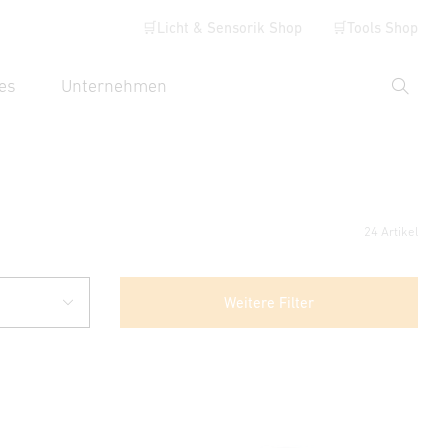
🛒Licht & Sensorik Shop
🛒Tools Shop
es
Unternehmen
Suche
hbegriff eingeben
24 Artikel
Weitere Filter