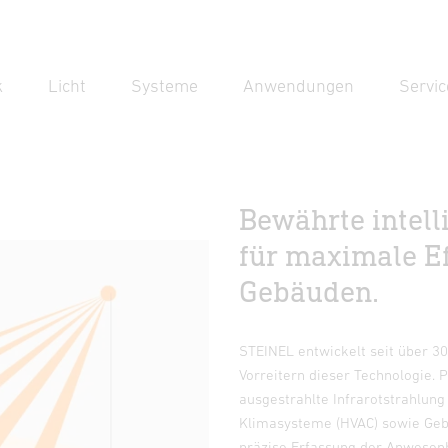
k
Licht
Systeme
Anwendungen
Servic
Suc
Suche
Bewährte intell
für maximale Ef
Gebäuden.
STEINEL entwickelt seit über 30
Vorreitern dieser Technologie
ausgestrahlte Infrarotstrahlung
Klimasysteme (HVAC) sowie Gebä
präzise Erfassung der Anwesen