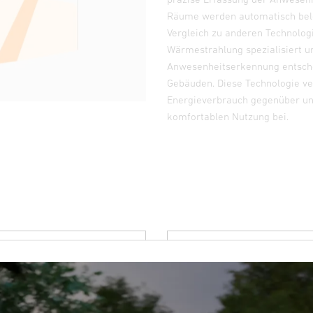
Räume werden automatisch bele
Vergleich zu anderen Technolog
Wärmestrahlung spezialisiert un
Anwesenheitserkennung entschei
Gebäuden. Diese Technologie ve
Energieverbrauch gegenüber unn
komfortablen Nutzung bei.
winkel
Farbe