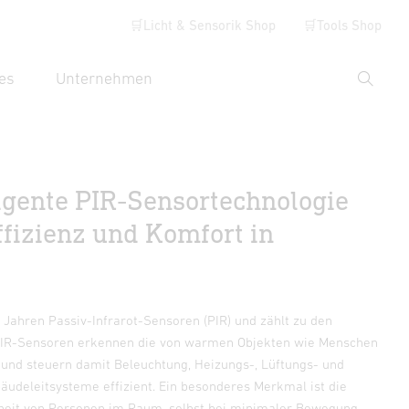
🛒Licht & Sensorik Shop
🛒Tools Shop
es
Unternehmen
Suche
hbegriff eingeben
igente PIR-Sensortechnologie
fizienz und Komfort in
 Jahren Passiv-Infrarot-Sensoren (PIR) und zählt zu den
. PIR-Sensoren erkennen die von warmen Objekten wie Menschen
 und steuern damit Beleuchtung, Heizungs-, Lüftungs- und
udeleitsysteme effizient. Ein besonderes Merkmal ist die
heit von Personen im Raum, selbst bei minimaler Bewegung.