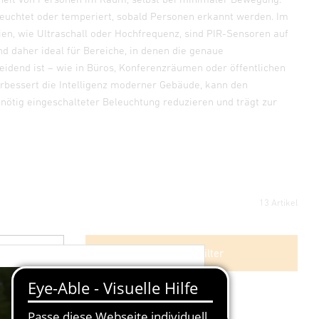
uchtet oder temperiert, sobald Personen erkannt werden. Im
ien, wie Ultraschall oder Hochfrequenz, sind PIR-Sensoren auf
d daher ideal für Bereiche, in denen die genaue
dend ist – wie in Büros, Konferenzräumen oder öffentlichen
rbessert die Intelligenz moderner Gebäude, kann den
ötig eingeschalteter Beleuchtung reduzieren und trägt zur
13 Artikel
Weitere Filter
×