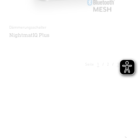
Dämmerungsschalter
NightmatIQ Plus
Seite
1
2
3
4