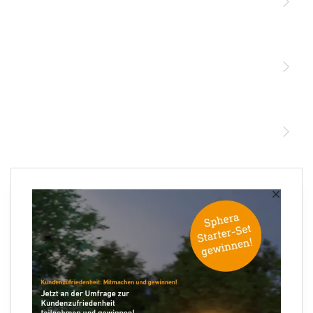
Licht
Sensoren
STEINEL Leuchten & Sensoren Online Shop
Unsere Mission
STEINEL Tools Online Shop
Kontakt
STEINEL Solutions
Newsletter anmelden
×
Ihre E-Mail Adresse