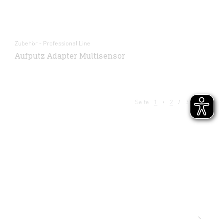
Zubehör - Professional Line
Aufputz Adapter Multisensor
Seite
1
2
3
4