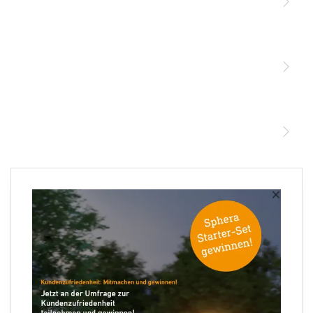
Licht
Sensoren
STEINEL Leuchten & Sensoren Online Shop
Unsere Mission
STEINEL Tools Online Shop
Kontakt
STEINEL Solutions
Newsletter anmelden
×
Ihre E-Mail Adresse