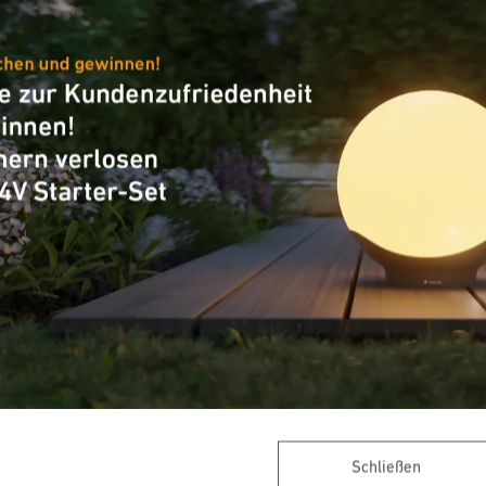
schalter
Dämmerungsschalter
ic 3000 Vario
NightMatic 2000
Schließen