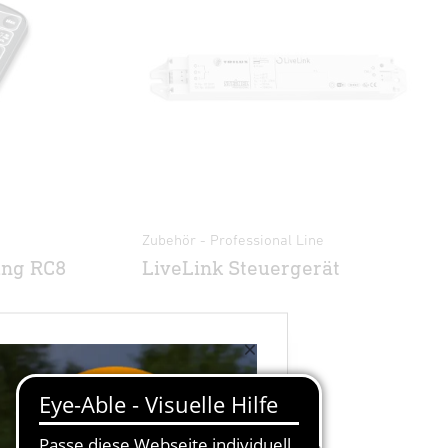
Zubehör - Professional Line
ung RC8
LiveLink Steuergerät
×