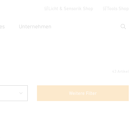
🛒Licht & Sensorik Shop
🛒Tools Shop
es
Unternehmen
Suche
hbegriff eingeben
43 Artikel
Weitere Filter