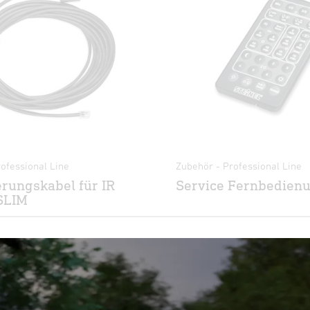
ofessional Line
Zubehör - Professional Line
rungskabel für IR
Service Fernbedien
SLIM