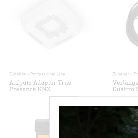
Zubehör - Professional Line
Zubehör - Pr
Aufputz Adapter True
Verlänge
Presence KNX
Quattro 