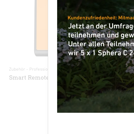
Zubehör - Professional Line
Dämmerungs
Smart Remote
NightMat