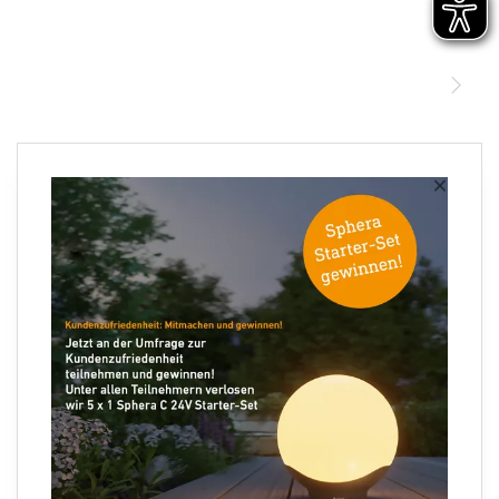
STEINEL Leuchten & Sensoren Online Shop
Unsere Mission
STEINEL Tools Online Shop
Kontakt
STEINEL Solutions
Newsletter anmelden
×
Ihre E-Mail Adresse
Folgen Sie uns