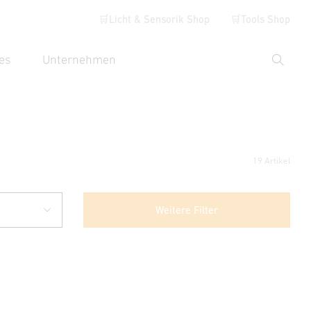
🛒Licht & Sensorik Shop
🛒Tools Shop
es
Unternehmen
Suche
hbegriff eingeben
19 Artikel
Weitere Filter