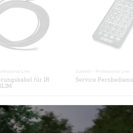
ofessional Line
Zubehör - Professional Line
rungskabel für IR
Service Fernbedien
SLIM