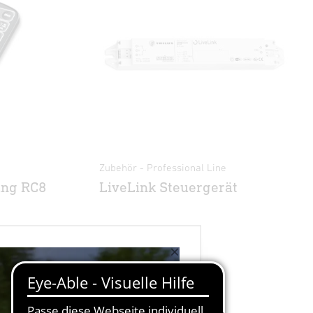
Zubehör - Professional Line
ung RC8
LiveLink Steuergerät
×