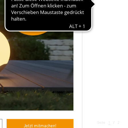
 180-2,
0 ECO
Seite
1
2
Jetzt mitmachen!