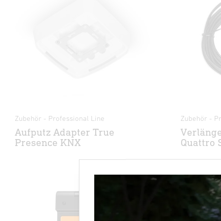
Zubehör - Professional Line
Zubehör - Pr
Aufputz Adapter True
Verlänge
Presence KNX
Quattro 