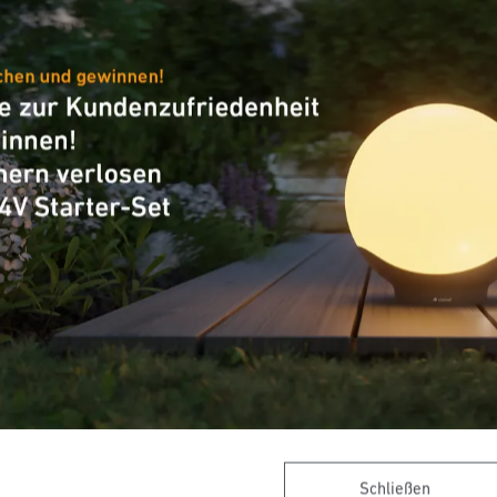
Zubehör
alter IS140-2
Eckwandhalter für IS
IS 2180-2 und IS 218
Schließen