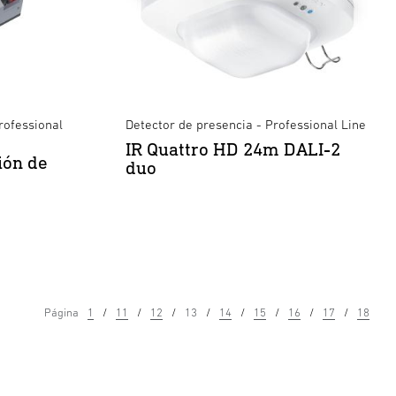
rofessional
Detector de presencia - Professional Line
IR Quattro HD 24m DALI-2
ión de
duo
Página
1
11
12
13
14
15
16
17
18