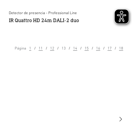
Detector de presencia - Professional Line
IR Quattro HD 24m DALI-2 duo
Página
1
11
12
13
14
15
16
17
18
Luminarias