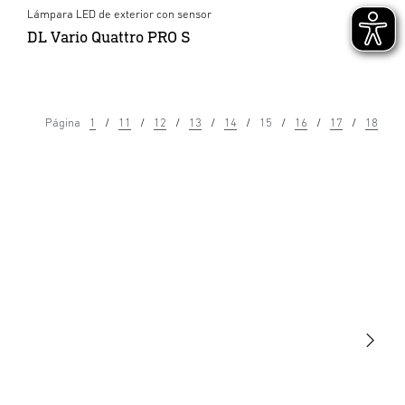
Lámpara LED de exterior con sensor
DL Vario Quattro PRO S
Página
1
11
12
13
14
15
16
17
18
Luminarias