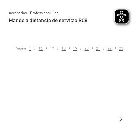
Accesorios - Professional Line
Mando a distancia de servicio RC8
Página
1
16
17
18
19
20
21
22
23
Luminarias