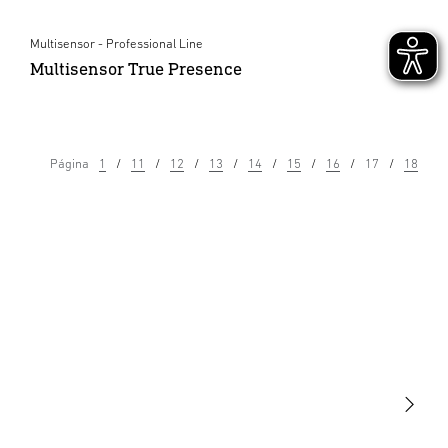
Multisensor - Professional Line
Multisensor True Presence
Página
1
11
12
13
14
15
16
17
18
Luminarias