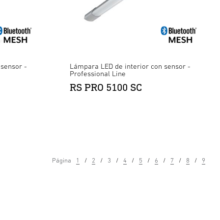
sensor -
Lámpara LED de interior con sensor -
Professional Line
RS PRO 5100 SC
Página
1
2
3
4
5
6
7
8
9