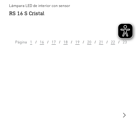
Lámpara LED de interior con sensor
RS 16 S Cristal
Página
1
16
17
18
19
20
21
22
23
Luminarias