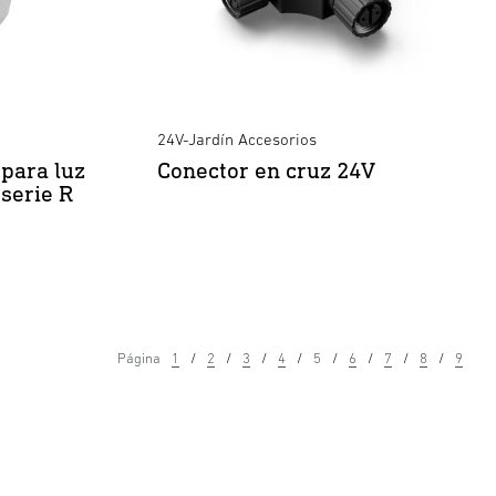
24V-Jardín Accesorios
para luz
Conector en cruz 24V
serie R
Página
1
2
3
4
5
6
7
8
9