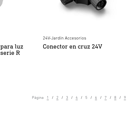
24V-Jardín Accesorios
para luz
Conector en cruz 24V
serie R
Página
1
2
3
4
5
6
7
8
9