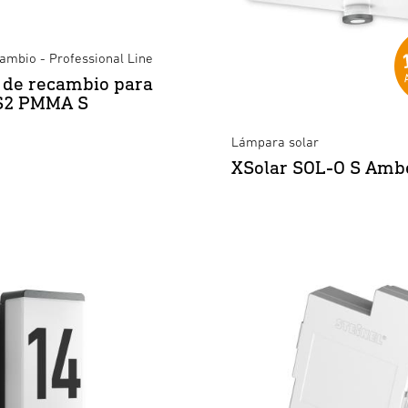
ambio - Professional Line
 de recambio para
S2 PMMA S
Lámpara solar
XSolar SOL-O S Ambe