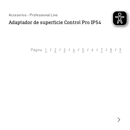
Accesorios - Professional Line
Adaptador de superficie Control Pro IP54
Página
1
2
3
4
5
6
7
8
9
Luminarias