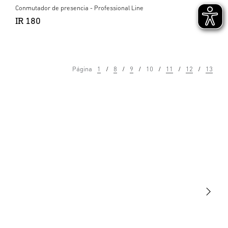
Conmutador de presencia - Professional Line
IR 180
Página
1
8
9
10
11
12
13
Luminarias