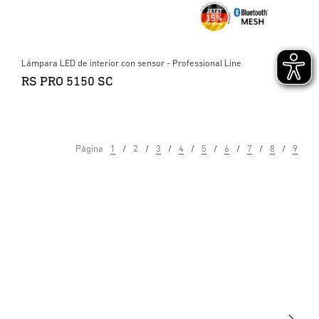
Lámpara LED de interior con sensor - Professional Line
RS PRO 5150 SC
Página
1
2
3
4
5
6
7
8
9