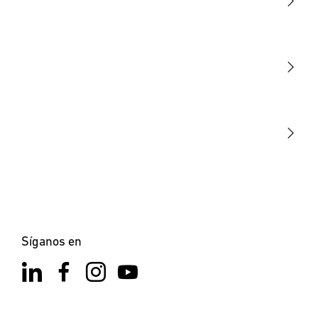
Luminarias
Sensores
STEINEL Tools
Nuestra misión
STEINEL Solutions
Contacto
Síganos en