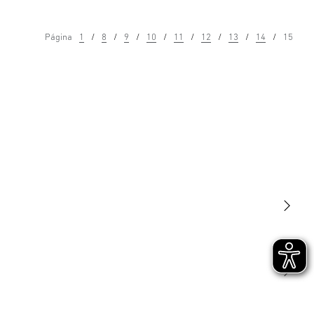
Página
1
8
9
10
11
12
13
14
15
Luminarias
Sensores
STEINEL Tools
Nuestra misión
STEINEL Solutions