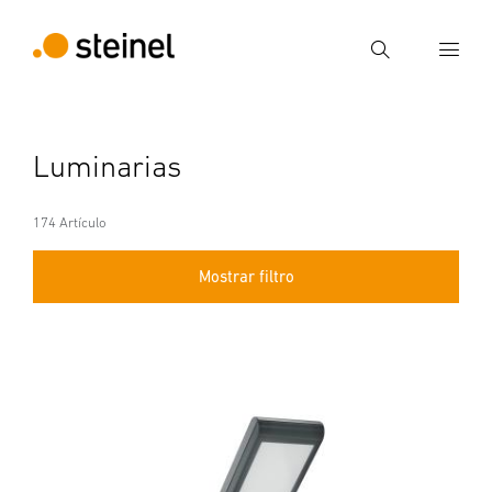
Búsqueda
Introducir el término de búsqueda
Luminarias
Búsqueda
174 Artículo
Mostrar filtro