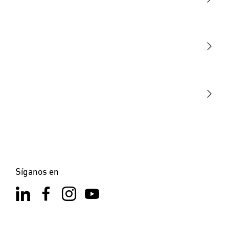
Luminarias
Sensores
STEINEL Tools
Nuestra misión
STEINEL Solutions
Contacto
×
XLED home 2 SC Negro
Síganos en